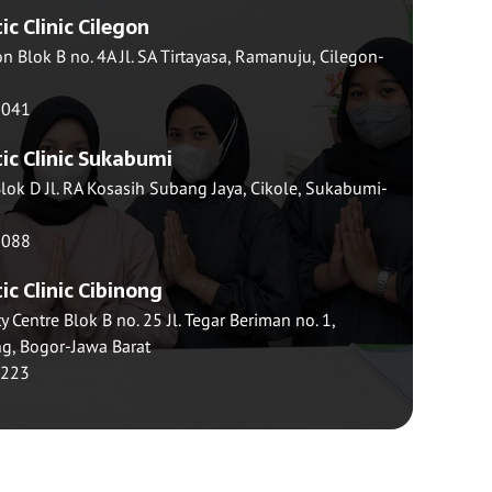
c Clinic Cilegon
 Blok B no. 4A Jl. SA Tirtayasa, Ramanuju, Cilegon-
1041
ic Clinic Sukabumi
Blok D Jl. RA Kosasih Subang Jaya, Cikole, Sukabumi-
5088
c Clinic Cibinong
 Centre Blok B no. 25 Jl. Tegar Beriman no. 1,
ng, Bogor-Jawa Barat
2223