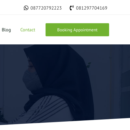
087720792223
081297704169
Blog
Contact
Booking Appointment